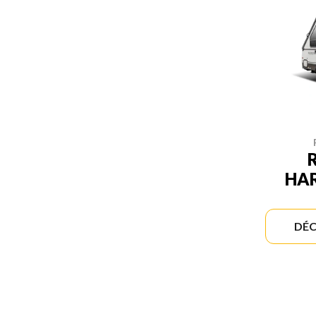
HAR
DÉC