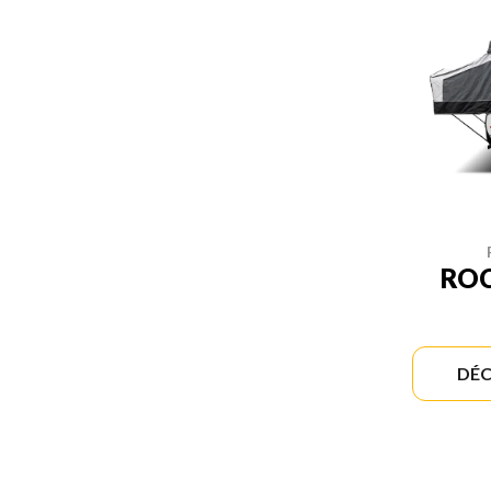
RO
DÉC