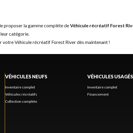
 de proposer la gamme complète de
Véhicule récréatif Forest Riv
leur catégorie.
r votre Véhicule récréatif Forest River dès maintenant !
VÉHICULES NEUFS
VÉHICULES USAGÉS
Inventaire complet
Inventaire complet
Véhicules récréatifs
Financement
Collection complète