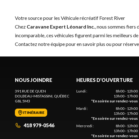
Votre source pour les Véhicule récréatif Forest River
Chez
Caravane Expert Léonard Inc.
, nous sommes fiers
incomparable, ces véhicules figurent parmi les meilleurs de 
Contactez notre équipe
pour en savoir plus ou pour réserve
NOUS JOINDRE
HEURES D'OUVERTURE
391 RUE DE QUEN
Lundi
:
8h00 - 12h00
DOLBEAU-MISTASSINI
, QUÉBEC
13h00 - 17h00
G8L 5M3
*
En soirée sur rendez-vous
Mardi
:
8h00 - 12h00
ITINÉRAIRE
13h00 - 17h00
*
En soirée sur rendez-vous
418 979-0546
Mercredi
:
8h00 - 12h00
13h00 - 17h00
*
En soirée sur rendez-vous