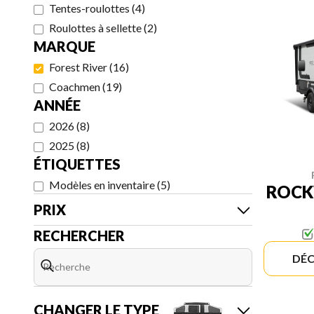
Tentes-roulottes
(
4
)
Roulottes à sellette
(
2
)
MARQUE
Forest River
(
16
)
Coachmen
(
19
)
ANNÉE
2026
(
8
)
2025
(
8
)
ÉTIQUETTES
Modèles en inventaire
(
5
)
ROCK
PRIX
RECHERCHER
DÉC
CHANGER LE TYPE