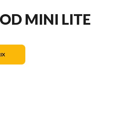
D MINI LITE
IX
ur l'image est le Rockwood Mini Lite 2523MBR Floorplan