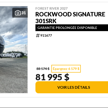
FOREST RIVER 2027
31
ROCKWOOD SIGNATURE
301SRK
GARANTIE PROLONGÉE DISPONIBLE
911677
88 574 $
Épargnez 6 579 $
81 995 $
VOIR LES DÉTAILS