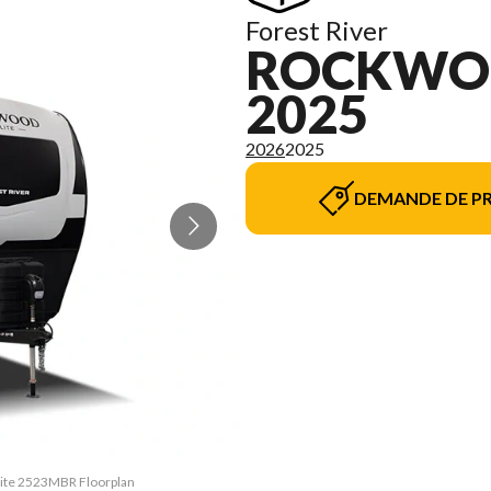
Forest River
ROCKWOO
2025
2026
2025
DEMANDE DE PR
 Lite 2523MBR Floorplan
La version du modèle s