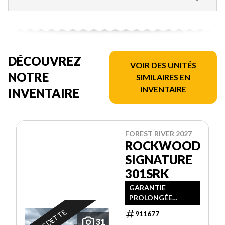
DÉCOUVREZ
VOIR DES UNITÉS
NOTRE
SIMILAIRES EN
INVENTAIRE
INVENTAIRE
FOREST RIVER 2027
ROCKWOOD
SIGNATURE
301SRK
GARANTIE
PROLONGÉE
DISPONIBLE
EN VEDETTE
911677
31