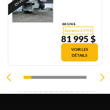
88 574 $
Épargnez 6 579 $
81 995 $
VOIR LES
DÉTAILS