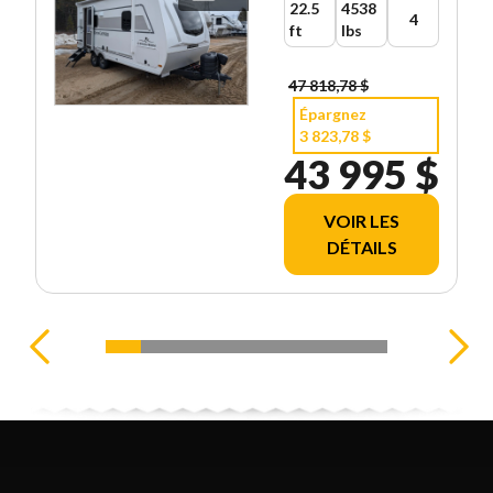
22.5
4538
4
ft
lbs
47 818,78 $
Épargnez
3 823,78 $
43 995 $
VOIR LES
DÉTAILS